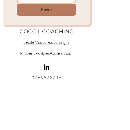
Envoi
COCC'L COACHING
cecile@coccl-coaching.fr
Provence-Alpes-Côte d'Azur
07.66.52.87.16
© 2022 par COCC'L Coaching. Créé avec
Wix.com
Politique de confidentialité
CGU et mentions légales