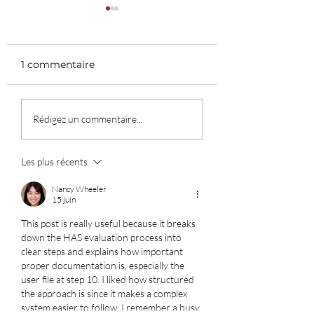
1 commentaire
🚀 12 étapes pour
🚀 12 étapes pou
Rédigez un commentaire...
l’évaluation H.A.S. :
l’évaluation H.A.
étape 12 : après
étape 11 : = la visite
l’évaluation
sur site
Les plus récents
Nancy Wheeler
15 juin
This post is really useful because it breaks 
down the HAS evaluation process into 
clear steps and explains how important 
proper documentation is, especially the 
user file at step 10. I liked how structured 
the approach is since it makes a complex 
system easier to follow. I remember a busy 