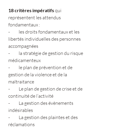
18 critères impératifs
 qui 
représentent les attendus 
fondamentaux :
-          les droits fondamentaux et les 
libertés individuelles des personnes 
accompagnées
-          la stratégie de gestion du risque 
médicamenteux
-          le plan de prévention et de 
gestion de la violence et de la 
maltraitance
-          Le plan de gestion de crise et de 
continuité de l’activité
-          La gestion des évènements 
indésirables
-          La gestion des plaintes et des 
réclamations