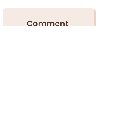
Comment 
puis-je vous 
aider ?
NOM
Prénom
Email
*
Téléphone