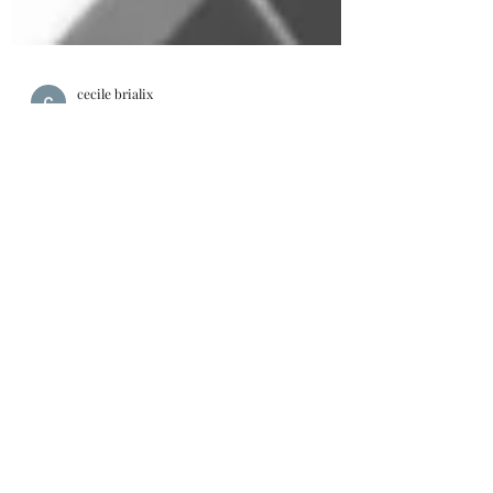
cecile brialix
13 janv. 2022
1 min de lecture
Quand tu ne retrouves plus rien sur ton
bureau !
🤦🤦‍♀️Tu es parti.e du bureau dans la
précipitation, impatient.e de profiter des
vacances. Ton bureau est un vrai
capharnaüm. Il est...