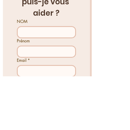
puis-je vous 
aider ?
NOM
Prénom
Email
*
Téléphone
Sujet de ton contact
Dis moi comment je peux t'aider