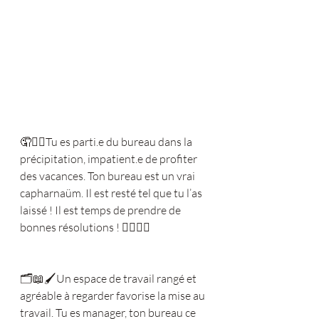
🤦🤦‍♀️Tu es parti.e du bureau dans la 
précipitation, impatient.e de profiter 
des vacances. Ton bureau est un vrai 
capharnaüm. Il est resté tel que tu l’as 
laissé ! Il est temps de prendre de 
bonnes résolutions ! 🙆‍♀️🙆‍♂️
🗂📖🖌Un espace de travail rangé et 
agréable à regarder favorise la mise au 
travail. Tu es manager, ton bureau ce 